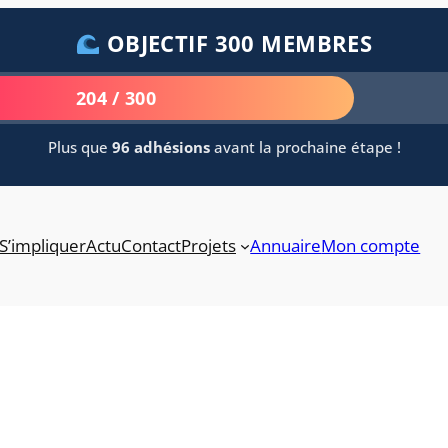
OBJECTIF 300 MEMBRES
204 / 300
Plus que
96 adhésions
avant la prochaine étape !
S’impliquer
Actu
Contact
Projets
Annuaire
Mon compte