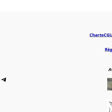
Charte
CG
Règ
A
Telegram