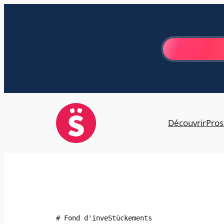
Aller
au
contenu
Découvrir
Pros
# Fond d'inveStückements