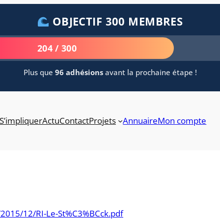
OBJECTIF 300 MEMBRES
204 / 300
Plus que
96 adhésions
avant la prochaine étape !
S’impliquer
Actu
Contact
Projets
Annuaire
Mon compte
s/2015/12/RI-Le-St%C3%BCck.pdf