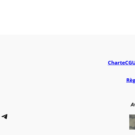
Charte
CG
Règ
A
Telegram