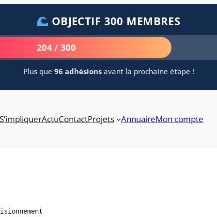
OBJECTIF 300 MEMBRES
204 / 300
Plus que
96 adhésions
avant la prochaine étape !
S’impliquer
Actu
Contact
Projets
Annuaire
Mon compte
isionnement