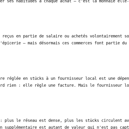
er ses habitudes à chaque achat — c'est la monnaie elle-
 reçus en partie de salaire ou achetés volontairement so
'épicerie — mais désormais ces commerces font partie du 
re réglée en stücks à un fournisseur local est une dépen
rd rien : elle règle une facture. Mais le fournisseur lo
: plus le réseau est dense, plus les stücks circulent a
n supplémentaire est autant de valeur qui n'est pas capt