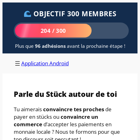
Aller
OBJECTIF 300 MEMBRES
au
contenu
204 / 300
Plus que
96 adhésions
avant la prochaine étape !
Application Android
Parle du Stück autour de toi
Tu aimerais
convaincre tes proches
de
payer en stücks ou
convaincre un
commerce
d’accepter les paiements en
monnaie locale ? Nous te formons pour que
ton discours soit percutant !