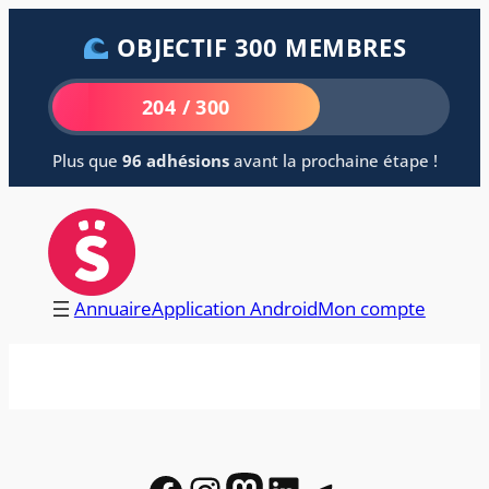
Aller
OBJECTIF 300 MEMBRES
au
contenu
204 / 300
Plus que
96 adhésions
avant la prochaine étape !
Annuaire
Application Android
Mon compte