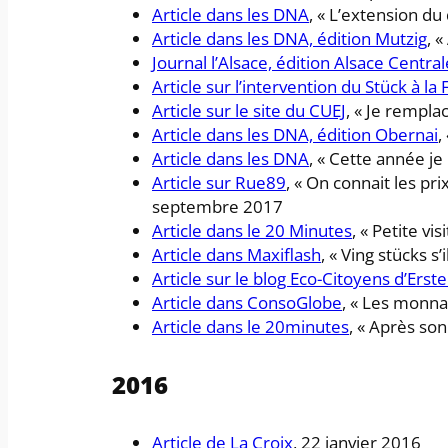
Article dans les DNA
, « L’extension du
Article dans les DNA, édition Mutzig
, 
Journal l’Alsace, édition Alsace Central
Article sur l’intervention du Stück à la
Article sur le site du CUEJ
, « Je rempla
Article dans les DNA, édition Obernai
,
Article dans les DNA
, « Cette année j
Article sur Rue89
, « On connait les pri
septembre 2017
Article dans le 20 Minutes
, « Petite v
Article dans Maxiflash
, « Ving stücks s’
Article sur le blog Eco-Citoyens d’Erste
Article dans ConsoGlobe
, « Les monna
Article dans le 20minutes
, « Après son
2016
Article de La Croix
, 22 janvier 2016