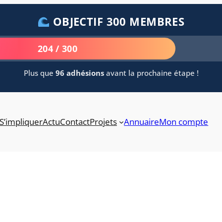
OBJECTIF 300 MEMBRES
204 / 300
Plus que
96 adhésions
avant la prochaine étape !
S’impliquer
Actu
Contact
Projets
Annuaire
Mon compte