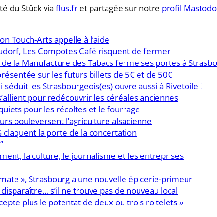
té du Stück via
flus.fr
et partagée sur notre
profil Mastod
on Touch-Arts appelle à l’aide
eudorf, Les Compotes Café risquent de fermer
ie de la Manufacture des Tabacs ferme ses portes à Strasb
eprésentée sur les futurs billets de 5€ et de 50€
i séduit les Strasbourgeois(es) ouvre aussi à Rivetoile !
’allient pour redécouvrir les céréales anciennes
quiets pour les récoltes et le fourrage
leurs bouleversent l’agriculture alsacienne
G claquent la porte de la concertation
”
ent, la culture, le journalisme et les entreprises
mate », Strasbourg a une nouvelle épicerie-primeur
disparaître… s’il ne trouve pas de nouveau local
cepte plus le potentat de deux ou trois roitelets »