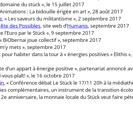
 domaine du stück », le 15 juillet 2017
« Animations : La bidouille érigée en art », 28 août 2017
e
, « Les saveurs du militantisme », 2 septembre 2017
 Fête des Possibles
, site web d’
Humanis
, septembre 2017
ce l’Euro par le Stück », 9 septembre 2017
 « BiObernai joue collectif », septembre 2017
e m’y mets », septembre 2017
x pour habiter dans la tour à « énergies positives » Elithis 
isite d’un appart à énergie positive », partenariat annoncé
il-vous-plaît! », le 16 octobre 2017
in
, « Conférence débat Le Stück le 17/11 20h à la médiath
ies complémentaires, un instrument de la transition écol
 2e anniversaire, la monnaie locale du Stück veut faire pét