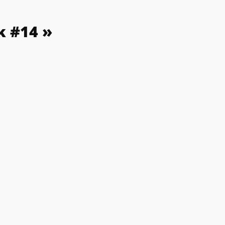
k #14 »