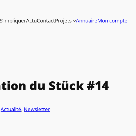
S’impliquer
Actu
Contact
Projets
Annuaire
Mon compte
ation du Stück #14
s
Actualité
, 
Newsletter