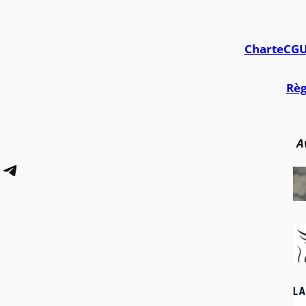
Charte
CG
Règ
A
Telegram