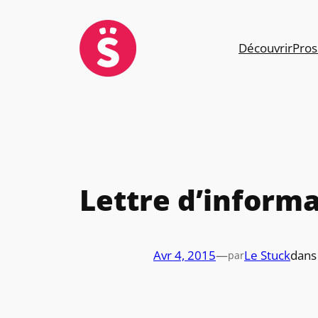
Aller
au
contenu
Découvrir
Pros
Lettre d’inform
Avr 4, 2015
—
Le Stuck
dan
par