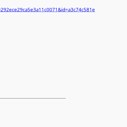
da0292ece29ca5e3a11c0071&id=a3c74c581e