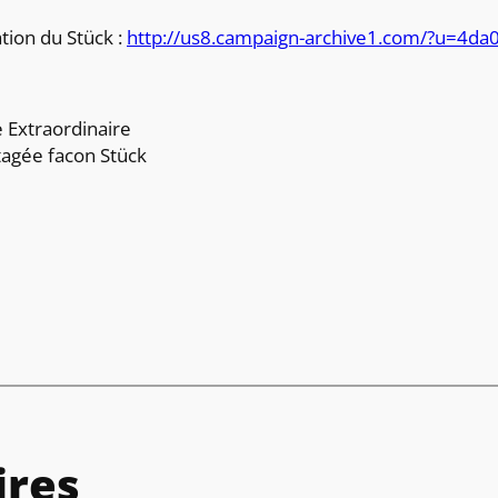
ation du Stück :
http://us8.campaign-archive1.com/?u=4
 Extraordinaire
tagée facon Stück
res