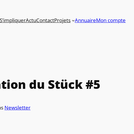
S’impliquer
Actu
Contact
Projets
Annuaire
Mon compte
tion du Stück #5
ns
Newsletter