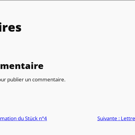
res
mmentaire
ur publier un commentaire.
rmation du Stück n°4
Suivante :
Lettr