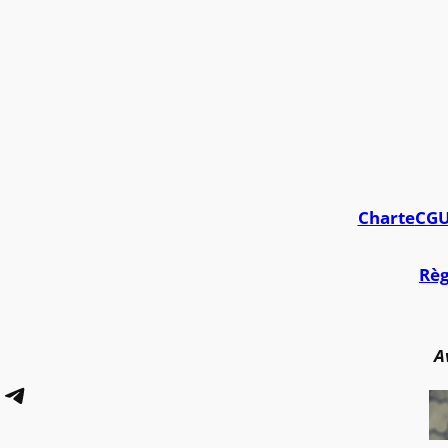
Charte
CG
Règ
A
Telegram