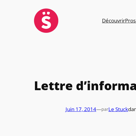
Aller
au
contenu
Découvrir
Pros
Lettre d’informa
Juin 17, 2014
—
Le Stuck
da
par