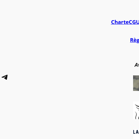
Charte
CG
Règ
A
Telegram