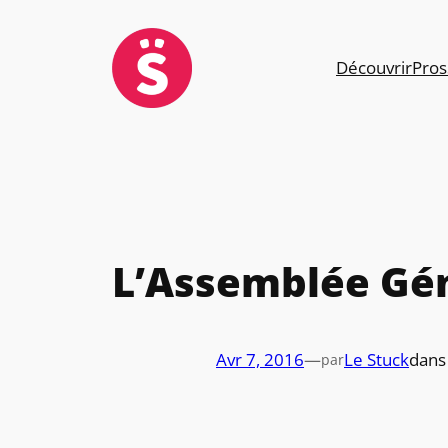
Aller
au
contenu
Découvrir
Pros
L’Assemblée Gén
Avr 7, 2016
—
Le Stuck
dan
par