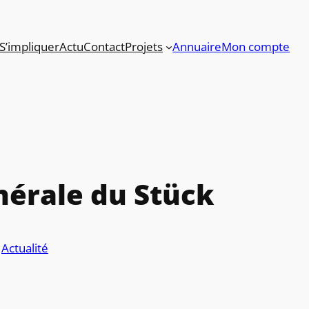
S’impliquer
Actu
Contact
Projets
Annuaire
Mon compte
érale du Stück
s
Actualité