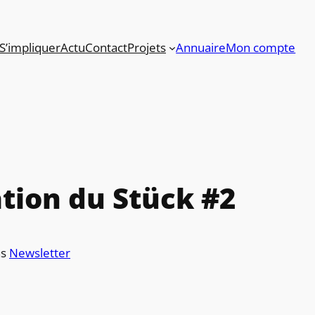
S’impliquer
Actu
Contact
Projets
Annuaire
Mon compte
tion du Stück #2
ns
Newsletter