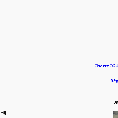
Charte
CG
Règ
A
Telegram