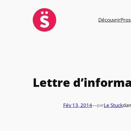
Aller
au
contenu
Découvrir
Pros
Lettre d’informa
Fév 13, 2014
—
Le Stuck
da
par